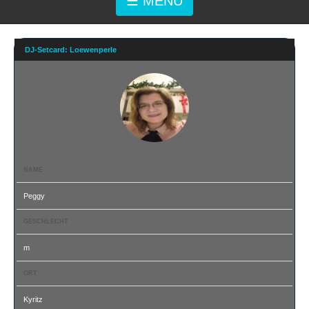
☰ MENÜ
DJ-Setcard: Loewenperle
NAME
Peggy
GESCHLECHT
m
ORT
Kyritz