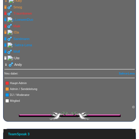
📱
Kitty
🖥️
Smog
🖥️
Traumloewe
🖥️
LoewenDuo
🖥️
Maik
🖥️
Ela
🖥️
Sandmann
🖥️
Sahra-Lena
🖥️
Wolf
🖥️
Ute
📱
Andy
Neu dabei:
Sahra-Lena
Haupt-Admin
Admin / Sendeleitung
DJ / Moderator
Mitglied
©
TeamSpeak 3