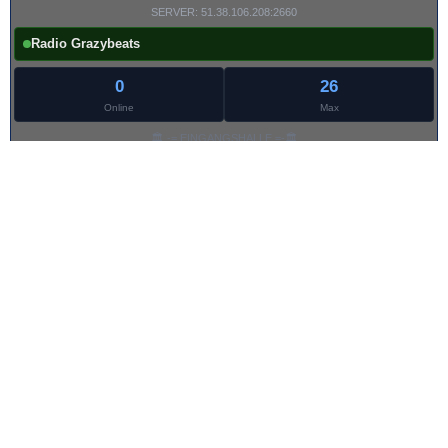
SERVER: 51.38.106.208:2660
Radio Grazybeats
0
26
Online
Max
🏛️ -= EINGANGSHALLE =-🏛️
💎 -= LOBBY =-💎
👂🏻-= UNTER 4 OHREN =-👂🏻
🎤 -= ÜBERGABE =-🎤
🎤 -= ONAIR =-🎤
💾 -= PLATTENLADEN =-💾
🚫 -= ABWESEND =-🚫
👮🏼‍ -= STRAFKAMMER =-👮🏼
Stand: 20:11:07
Grazybeats | PHP-Fusion V9 Responsives Radio Theme | © 2026
Impressum
|
DSGVO
|
Nutzungsbedingung