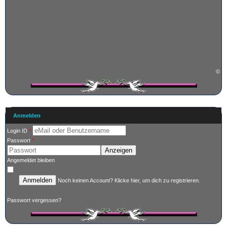
©
Anmelden
Login ID
*
Passwort
*
Anzeigen
Angemeldet bleiben
Anmelden
Noch keinen Account?
Klicke hier
, um dich zu registrieren.
Passwort vergessen?