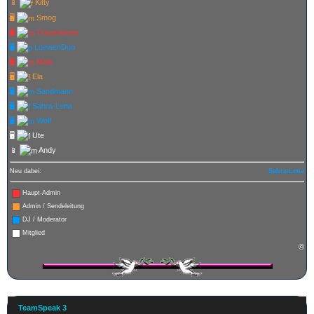
📱
Kitty
🖥️
Smog
🖥️
Traumloewe
🖥️
LoewenDuo
🖥️
Maik
🖥️
Ela
🖥️
Sandmann
🖥️
Sahra-Lena
🖥️
Wolf
🖥️
Ute
📱
Andy
Neu dabei:
Sahra-Lena
Haupt-Admin
Admin / Sendeleitung
DJ / Moderator
Mitglied
©
TeamSpeak 3