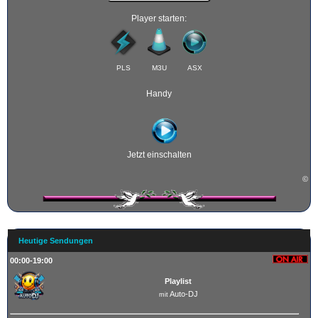
Player starten:
PLS
M3U
ASX
Handy
Jetzt einschalten
©
Heutige Sendungen
00:00-19:00
Playlist
Auto-DJ
mit