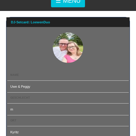
☰ MENÜ
DJ-Setcard: LoewenDuo
NAME
Uwe & Peggy
GESCHLECHT
m
ORT
Kyritz