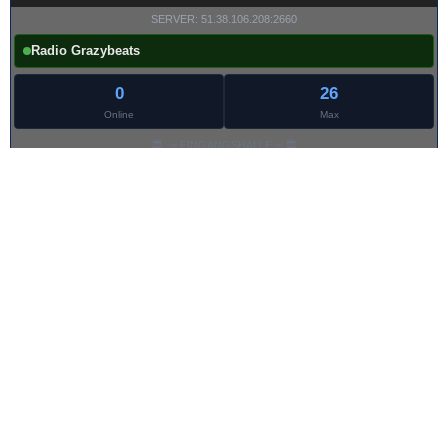
SERVER: 51.38.106.208:2660
Radio Grazybeats
0
26
Online
Max
🏛️ -= EINGANGSHALLE =-🏛️
💎 -= LOBBY =-💎
👂🏻-= UNTER 4 OHREN =-👂🏻
🎤 -= ÜBERGABE =-🎤
🎤 -= ONAIR =-🎤
💾 -= PLATTENLADEN =-💾
🚫 -= ABWESEND =-🚫
👮🏼‍ -= STRAFKAMMER =-👮🏼
Stand: 17:10:36
Grazybeats | PHP-Fusion V9 Responsives Radio Theme | © 2026