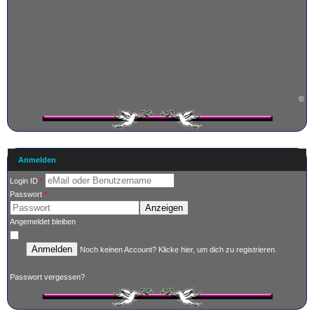
©
Anmelden
Login ID
*
Passwort
*
Anzeigen
Angemeldet bleiben
Anmelden
Noch keinen Account?
Klicke hier
, um dich zu registrieren.
Passwort vergessen?