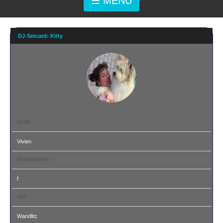
☰ MENÜ
DJ-Setcard: Kitty
NAME
Vivien
GESCHLECHT
f
ORT
Wandlitz