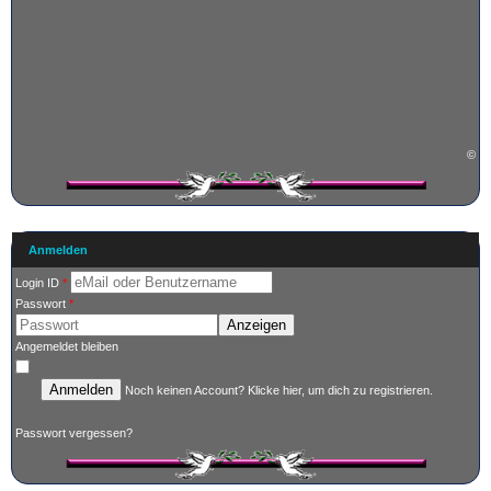
©
Anmelden
Login ID
*
Passwort
*
Anzeigen
Angemeldet bleiben
Anmelden
Noch keinen Account?
Klicke hier
, um dich zu registrieren.
Passwort vergessen?