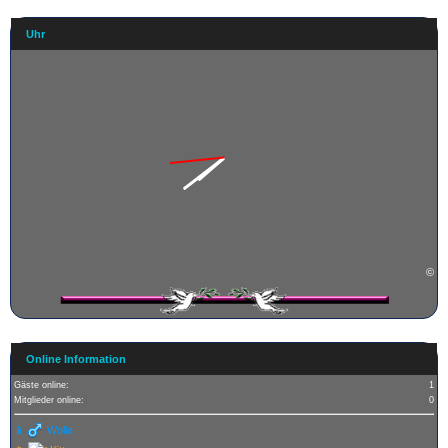
Uhr
©
Online Information
Gäste online:
1
Mitglieder online:
0
📱
Wolle