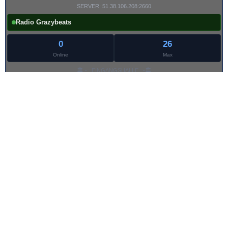
SERVER: 51.38.106.208:2660
Radio Grazybeats
0
26
Online
Max
🏛️ -= EINGANGSHALLE =-🏛️
💎 -= LOBBY =-💎
👂🏻-= UNTER 4 OHREN =-👂🏻
🎤 -= ÜBERGABE =-🎤
🎤 -= ONAIR =-🎤
💾 -= PLATTENLADEN =-💾
🚫 -= ABWESEND =-🚫
👮🏼‍ -= STRAFKAMMER =-👮🏼
Stand: 20:11:07
Grazybeats | PHP-Fusion V9 Responsives Radio Theme | © 2026
Impressum
|
DSGVO
|
Nutzungsbedingung