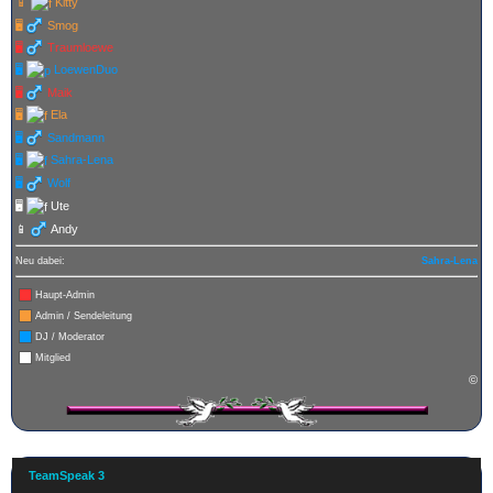
📱
Kitty
🖥️
Smog
🖥️
Traumloewe
🖥️
LoewenDuo
🖥️
Maik
🖥️
Ela
🖥️
Sandmann
🖥️
Sahra-Lena
🖥️
Wolf
🖥️
Ute
📱
Andy
Neu dabei:
Sahra-Lena
Haupt-Admin
Admin / Sendeleitung
DJ / Moderator
Mitglied
©
TeamSpeak 3