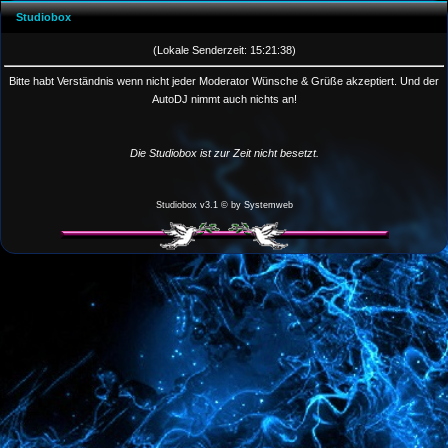
Studiobox
(Lokale Senderzeit:
15
:
21
:
38
)
Bitte habt Verständnis wenn nicht jeder Moderator Wünsche & Grüße akzeptiert. Und der
AutoDJ nimmt auch nichts an!
Die Studiobox ist zur Zeit nicht besetzt.
Studiobox v3.1 © by
Systemweb